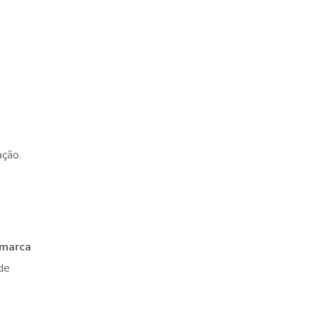
ação.
 marca
de