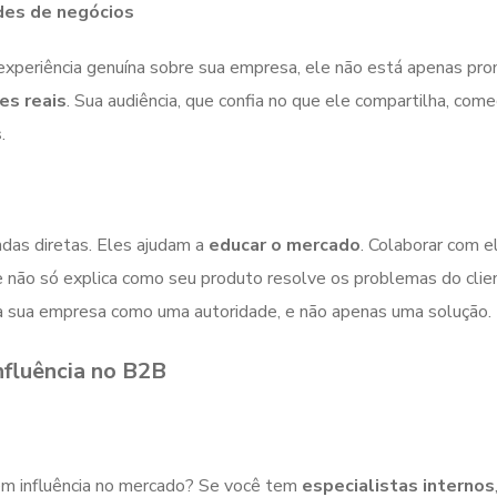
des de negócios
 experiência genuína sobre sua empresa, ele não está apenas p
es reais
. Sua audiência, que confia no que ele compartilha, come
s
.
das diretas. Eles ajudam a
educar o mercado
. Colaborar com e
e não só explica como seu produto resolve os problemas do clie
na sua empresa como uma autoridade, e não apenas uma solução.
nfluência no B2B
êm influência no mercado? Se você tem
especialistas internos