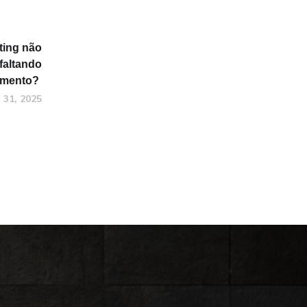
ting não
faltando
jamento?
o 31, 2025