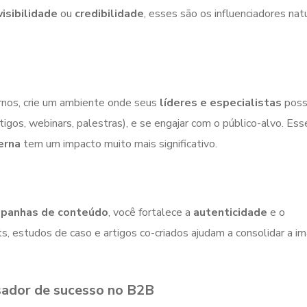
visibilidade
ou
credibilidade
, esses são os influenciadores nat
ernos, crie um ambiente onde seus
líderes e especialistas
pos
rtigos, webinars, palestras), e se engajar com o público-alvo. Ess
erna
tem um impacto muito mais significativo.
panhas de conteúdo
, você fortalece a
autenticidade
e o
s, estudos de caso e artigos co-criados ajudam a consolidar a 
isador de sucesso no B2B