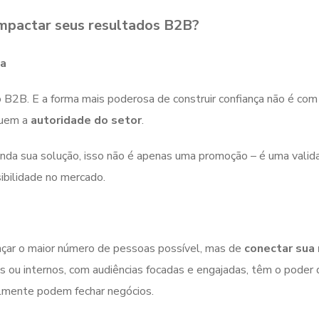
impactar seus resultados B2B?
ca
 B2B. E a forma mais poderosa de construir confiança não é com
suem a
autoridade do setor
.
da sua solução, isso não é apenas uma promoção – é uma valid
sibilidade no mercado.
ançar o maior número de pessoas possível, mas de
conectar sua
os ou internos, com audiências focadas e engajadas, têm o poder 
lmente podem fechar negócios.