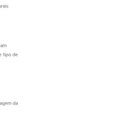
urais
sam
e tipo de
imagem da