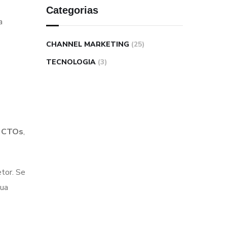
Categorias
a
CHANNEL MARKETING
(25)
TECNOLOGIA
(3)
o
CTOs
,
etor. Se
sua