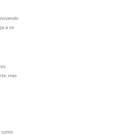
romovendo
ça a se
les
nte, mas
, como